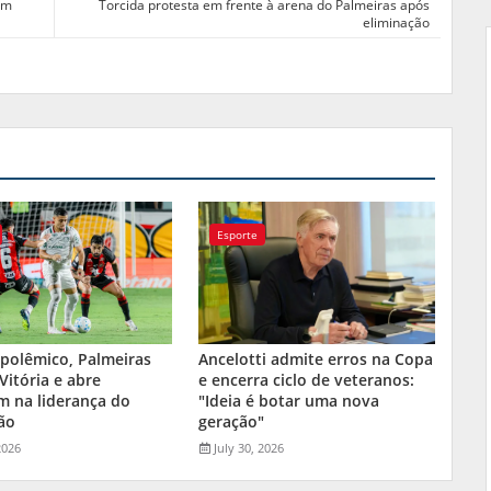
em
Torcida protesta em frente à arena do Palmeiras após
eliminação
Esporte
polêmico, Palmeiras
Ancelotti admite erros na Copa
 Vitória e abre
e encerra ciclo de veteranos:
m na liderança do
"Ideia é botar uma nova
rão
geração"
2026
July 30, 2026