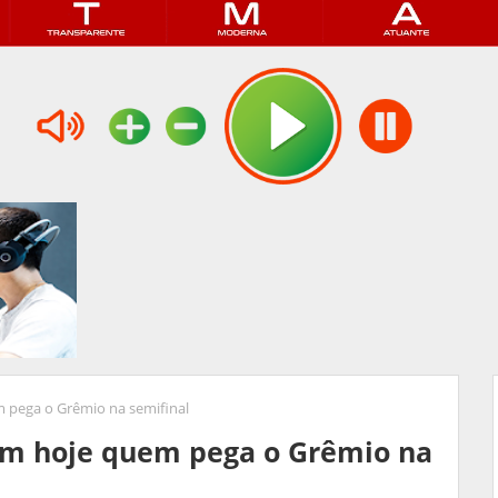
 pega o Grêmio na semifinal
em hoje quem pega o Grêmio na