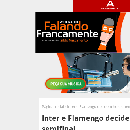
Página inicial
Inter e Flamengo decidem hoje quem
Inter e Flamengo decid
semifinal