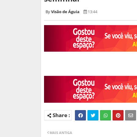
Visão de Águia
13:44
https://globoesporte.globo.com/rs/futebol/
precisa-saber-sobre-o-jogo-de-volta-das-qua
MAIS ANTIGA