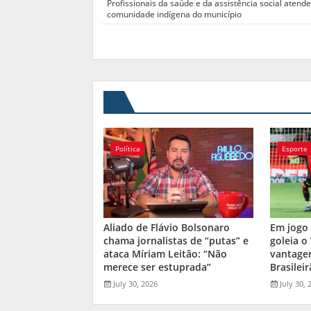
Profissionais da saúde e da assistência social atend
comunidade indígena do município
Política
Esporte
Aliado de Flávio Bolsonaro
Em jogo 
chama jornalistas de “putas” e
goleia o
ataca Míriam Leitão: “Não
vantage
merece ser estuprada”
Brasilei
July 30, 2026
July 30, 