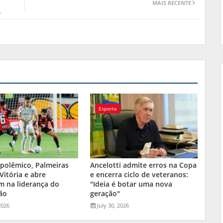
MAIS RECENTE
o
Esporte
polêmico, Palmeiras
Ancelotti admite erros na Copa
 Vitória e abre
e encerra ciclo de veteranos:
m na liderança do
"Ideia é botar uma nova
rão
geração"
2026
July 30, 2026