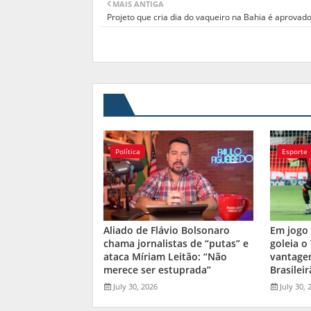
MAIS ANTIGA
Projeto que cria dia do vaqueiro na Bahia é aprovad
Política
Esporte
Aliado de Flávio Bolsonaro
Em jogo 
chama jornalistas de “putas” e
goleia o
ataca Míriam Leitão: “Não
vantage
merece ser estuprada”
Brasilei
July 30, 2026
July 30, 