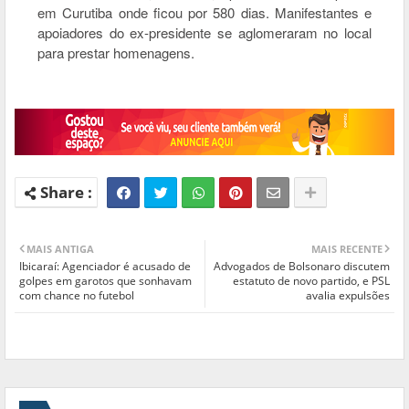
em Curutiba onde ficou por 580 dias. Manifestantes e
apoiadores do ex-presidente se aglomeraram no local
para prestar homenagens.
MAIS ANTIGA
MAIS RECENTE
Ibicaraí: Agenciador é acusado de
Advogados de Bolsonaro discutem
golpes em garotos que sonhavam
estatuto de novo partido, e PSL
com chance no futebol
avalia expulsões