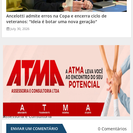
Ancelotti admite erros na Copa e encerra ciclo de
veteranos: "Ideia é botar uma nova geração"
July 30, 2026
Assessoria e Consultoria
#
0 Comentários
ENVIAR UM COMENTÁRIO