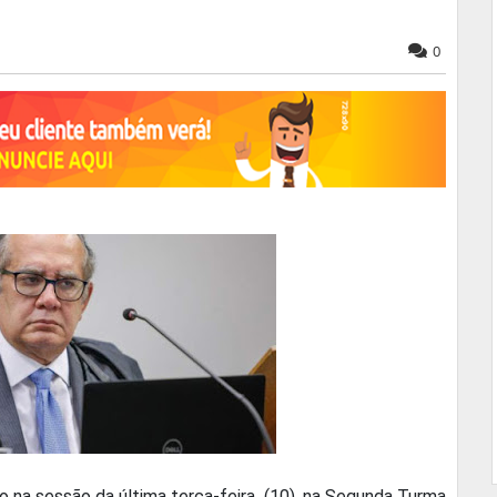
0
o na sessão da última terça-feira, (10), na Segunda Turma