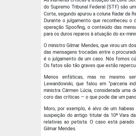
do Supremo Tribunal Federal (STF) são um
Corte, segundo apurou a coluna Radar da Re
Durante o julgamento que reconheceu o di
operação Spoofing, o conteúdo das mensa
para os duros reparos à atuação do ex-minis
O ministro Gilmar Mendes, que virou um dos
das mensagens trocadas entre o procurador
é o julgamento de um caso. Nós fomos cúmp
Os fatos são tão graves que estão repercu
Menos enfáticas, mas no mesmo sent
Lewandowski, que falou em “parceria in
ministra Cármen Lúcia, considerada uma d
coro das críticas — o que pode dar um pano
Moro, por exemplo, é alvo de um habeas 
suspeição do antigo titular da 10ª Vara da
relativas ao petista. O caso está parad
Gilmar Mendes.