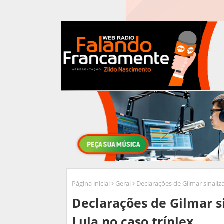
Página inicial
Geral
Declarações de Gilmar sinaliz
Declarações de Gilmar s
Lula no caso tríplex