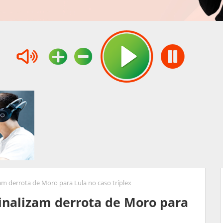
am derrota de Moro para Lula no caso tríplex
inalizam derrota de Moro para