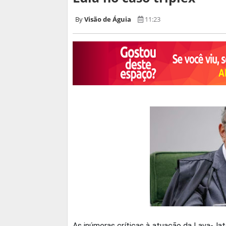
Visão de Águia
11:23
As inúmeras críticas à atuação da Lava-Jat