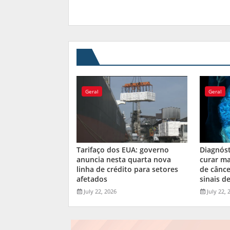
Geral
Geral
Tarifaço dos EUA: governo
Diagnós
anuncia nesta quarta nova
curar ma
linha de crédito para setores
de cânce
afetados
sinais de
July 22, 2026
July 22, 