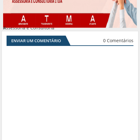
Assessoria e Consultoria
#
0 Comentários
ENVIAR UM COMENTÁRIO