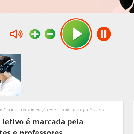
o é marcada pela interação entre estudantes e professores
 letivo é marcada pela
tes e professores