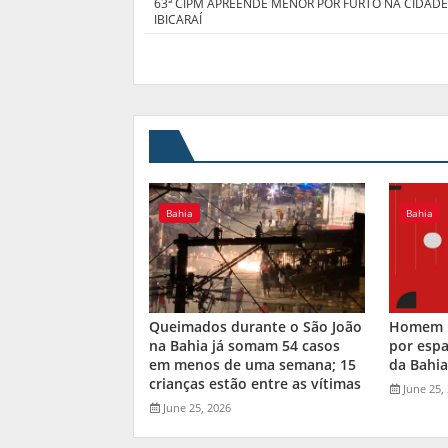
63ª CIPM APREENDE MENOR POR FURTO NA CIDADE
IBICARAÍ
Bahia
Bahia
Queimados durante o São João
Homem m
na Bahia já somam 54 casos
por espa
em menos de uma semana; 15
da Bahi
crianças estão entre as vítimas
June 25,
June 25, 2026