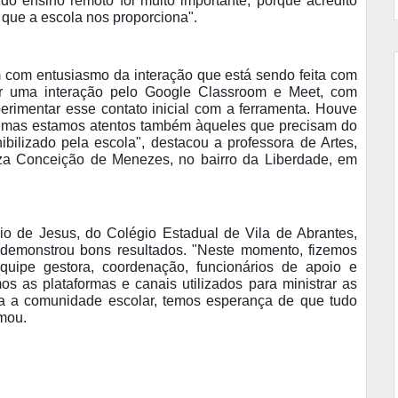
do ensino remoto foi muito importante, porque acredito
que a escola nos proporciona".
m com entusiasmo da interação que está sendo feita com
r uma interação pelo Google Classroom e Meet, com
rimentar esse contato inicial com a ferramenta. Houve
, mas estamos atentos também àqueles que precisam do
ibilizado pela escola", destacou a professora de Artes,
za Conceição de Menezes, no bairro da Liberdade, em
io de Jesus, do Colégio Estadual de Vila de Abrantes,
demonstrou bons resultados. "Neste momento, fizemos
quipe gestora, coordenação, funcionários de apoio e
os as plataformas e canais utilizados para ministrar as
da a comunidade escolar, temos esperança de que tudo
rmou.