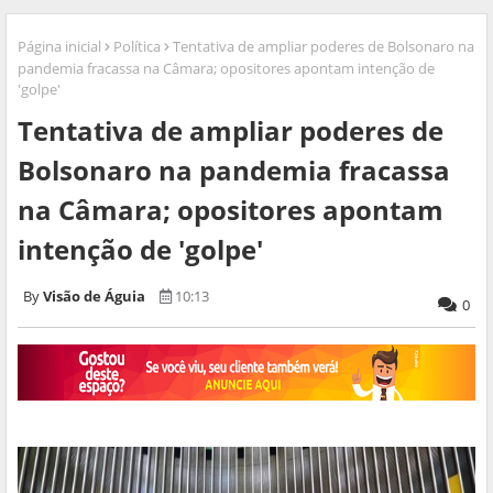
Página inicial
Política
Tentativa de ampliar poderes de Bolsonaro na
pandemia fracassa na Câmara; opositores apontam intenção de
'golpe'
Tentativa de ampliar poderes de
Bolsonaro na pandemia fracassa
na Câmara; opositores apontam
intenção de 'golpe'
Visão de Águia
10:13
0