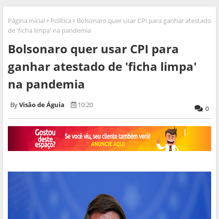
Página inicial
Política
Bolsonaro quer usar CPI para ganhar atestado
de 'ficha limpa' na pandemia
Bolsonaro quer usar CPI para
ganhar atestado de 'ficha limpa'
na pandemia
Visão de Águia
10:20
0