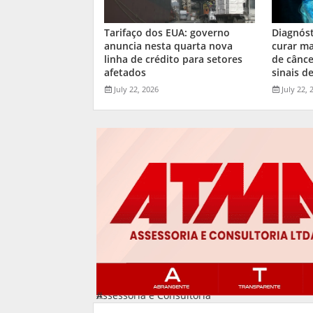
Tarifaço dos EUA: governo
Diagnós
anuncia nesta quarta nova
curar ma
linha de crédito para setores
de cânce
afetados
sinais de
July 22, 2026
July 22, 
Assessoria e Consultoria
#