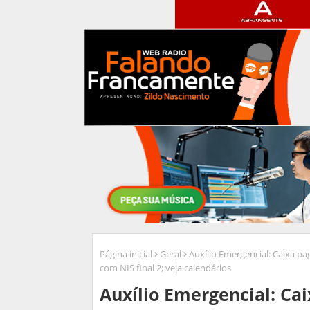
Página inicial
Geral
Auxílio Emergencial: Caixa pa
com NIS final 2; veja calendários
Auxílio Emergencial: Cai