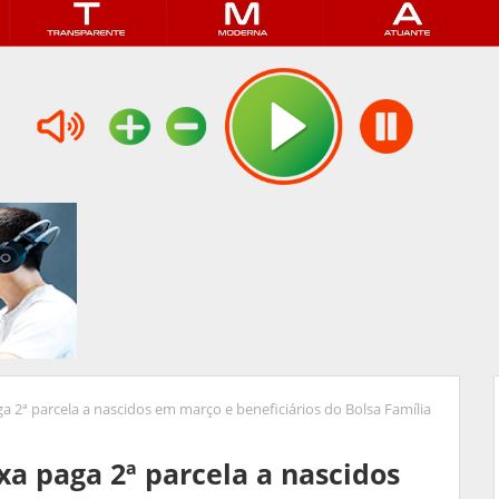
ga 2ª parcela a nascidos em março e beneficiários do Bolsa Família
xa paga 2ª parcela a nascidos