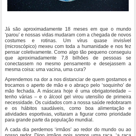
Já são aproximadamente 18 meses em que o mundo
‘parou’ e nossas vidas mudaram com a chegada de novos
costumes e rotinas. Um vírus quase invisível
(microscópico) mexeu com toda a humanidade e nos fez
pensar coletivamente. Como algo tão pequeno conseguiu
que aproximadamente 7,8 bilhões de pessoas se
conectassem no mesmo pensamento e desejassem a
mesma coisa: uma vacina, uma cura?
Aprendemos na dor a nos distanciar de quem gostamos e
trocamos o aperto de mão e o abraço pelo ‘soquinho’ de
mão fechada. A máscara hoje é uma obrigatoriedade –
tenho várias – e o álcool gel virou utensílio de primeira
necessidade. Os cuidados com a nossa saúde redobraram
e os hábitos saudáveis, como boa alimentação e
atividades esportivas, voltaram a figurar como prioridade
para grande parte da população mundial.
A cada dia perdemos ‘irmãos’ ao redor do mundo ou ao
nosso redor. Digo irmãos pois somos uma raça, ‘a raça