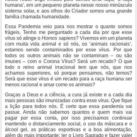
humana’, em um pequeno planeta nesse nosso minúsculo
sistema solar, e aos olhos do Criador somos uma grande
família chamada humanidade.
Essa Pandemia veio para nos mostrar o quanto somos
frágeis. Tenho me perguntado a cada dia por que esse
vírus só atinge o
Homos sapiens
? Vivemos em um planeta
com muita vida animal e só nós, os ‘animais racionais’,
estamos sendo contaminados por esse vírus. Por que
todos os outros animais não se contaminam – ou são
imunes – com o Corona Vírus? Será um recado? O que
todo o reino animal irracional tem que nós, que nos
achamos superiores, só porque pensamos, não temos?
Será que esse vírus é um recado para a raça humana ser
menos racional e amar como os animais?
Graças a Deus e a ciência, a cura já existe e a cada dia
mais pessoas são imunizadas contra esse vírus. Que fique
a lição para todos nós. É certo que essa pandemia vai
passar. Ainda não sabemos quantos e quem mais vai
pagar por essa conta, por isso precisamos continuar
mantendo o distanciamento social, o uso da máscara e o
álcool gel, as práticas esportivas e a boa alimentação,
além do mais importante: ler o Livro Sagrado e fazer valer