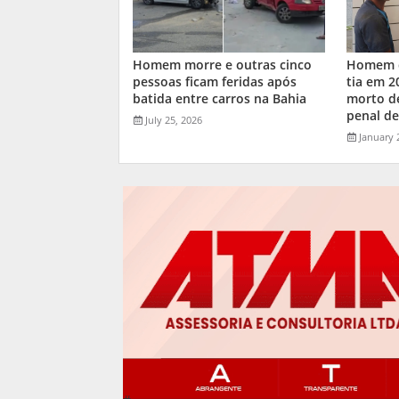
Homem morre e outras cinco
Homem q
pessoas ficam feridas após
tia em 2
batida entre carros na Bahia
morto d
penal de
July 25, 2026
January 