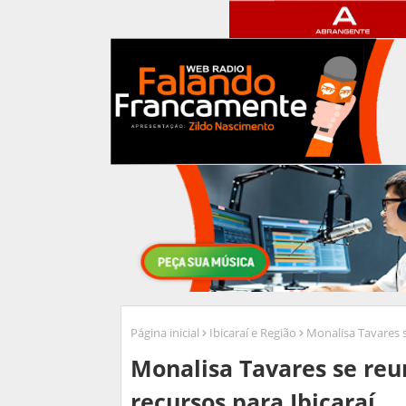
Página inicial
Ibicaraí e Região
Monalisa Tavares s
Monalisa Tavares se reu
recursos para Ibicaraí