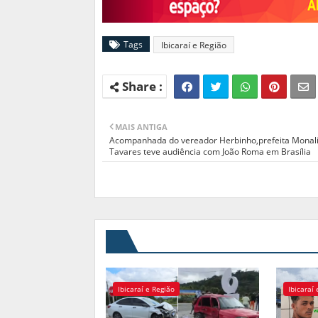
Tags
Ibicaraí e Região
MAIS ANTIGA
Acompanhada do vereador Herbinho,prefeita Monal
Tavares teve audiência com João Roma em Brasília
Ibicaraí e Região
Ibicaraí