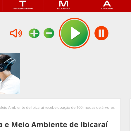
e Meio Ambiente de Ibicaraí recebe doação de 100 mudas de árvores
ra e Meio Ambiente de Ibicaraí