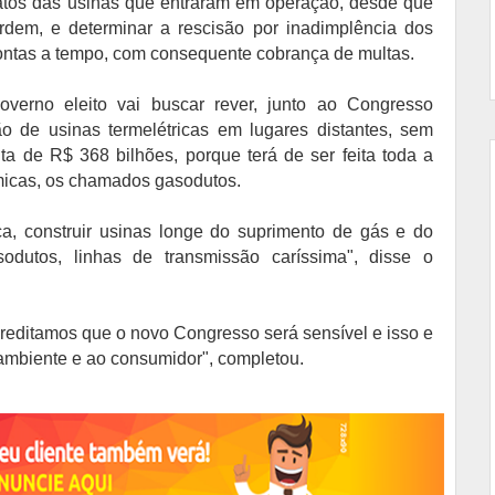
ratos das usinas que entraram em operação, desde que
em, e determinar a rescisão por inadimplência dos
rontas a tempo, com consequente cobrança de multas.
verno eleito vai buscar rever, junto ao Congresso
o de usinas termelétricas em lugares distantes, sem
a de R$ 368 bilhões, porque terá de ser feita toda a
érmicas, os chamados gasodutos.
tica, construir usinas longe do suprimento de gás e do
odutos, linhas de transmissão caríssima", disse o
creditamos que o novo Congresso será sensível e isso e
ambiente e ao consumidor", completou.