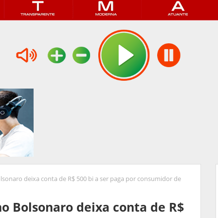
lsonaro deixa conta de R$ 500 bi a ser paga por consumidor de
no Bolsonaro deixa conta de R$