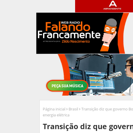
Página inicial
Brasil
Transição diz que governo Bo
energia elétrica
Transição diz que gover