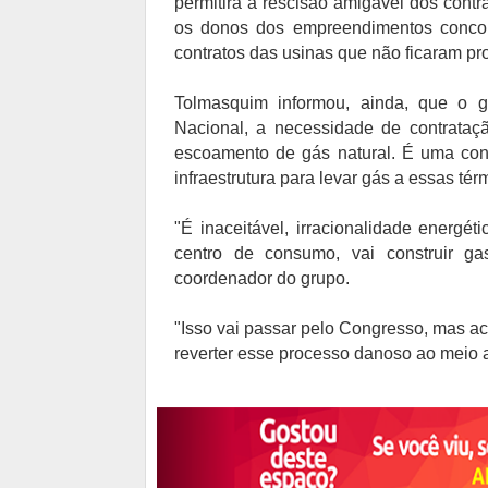
permitirá a rescisão amigável dos cont
os donos dos empreendimentos concord
contratos das usinas que não ficaram p
Tolmasquim informou, ainda, que o go
Nacional, a necessidade de contrataçã
escoamento de gás natural. É uma cont
infraestrutura para levar gás a essas t
"É inaceitável, irracionalidade energé
centro de consumo, vai construir gas
coordenador do grupo.
"Isso vai passar pelo Congresso, mas a
reverter esse processo danoso ao meio 