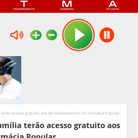
ia terão acesso gratuito aos 40 medicamentos do Farmácia Popular
amília terão acesso gratuito aos
rmácia Popular