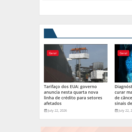
Geral
Geral
Tarifaço dos EUA: governo
Diagnós
anuncia nesta quarta nova
curar ma
linha de crédito para setores
de cânce
afetados
sinais de
July 22, 2026
July 22, 