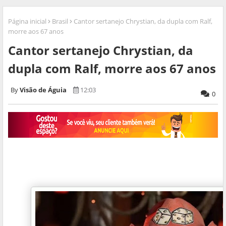
Página inicial
Brasil
Cantor sertanejo Chrystian, da dupla com Ralf,
morre aos 67 anos
Cantor sertanejo Chrystian, da
dupla com Ralf, morre aos 67 anos
Visão de Águia
12:03
0