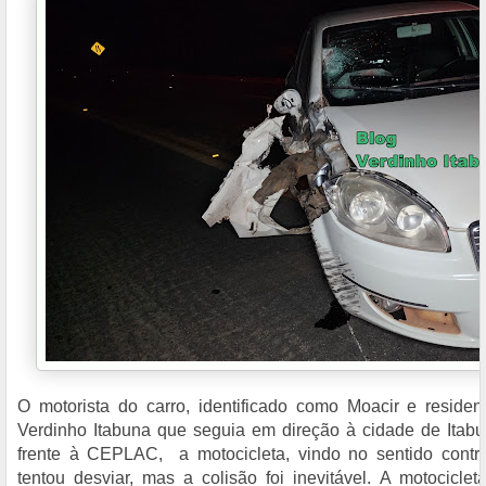
O motorista do carro, identificado como Moacir e residen
Verdinho Itabuna que seguia em direção à cidade de Itab
frente à CEPLAC, a motocicleta, vindo no sentido contrár
tentou desviar, mas a colisão foi inevitável. A motocicle