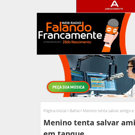
Página inicial
Bahia
Menino tenta salvar amigo 
Menino tenta salvar am
em tanque