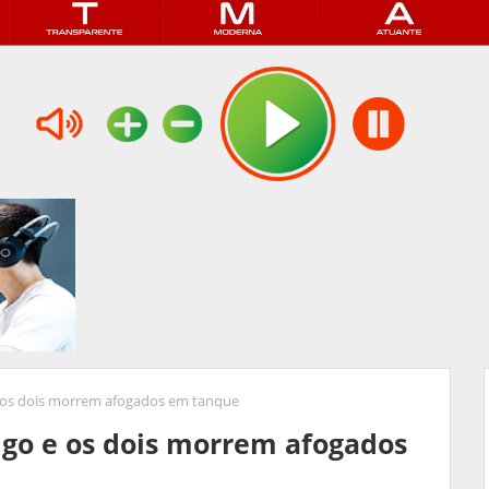
e os dois morrem afogados em tanque
igo e os dois morrem afogados