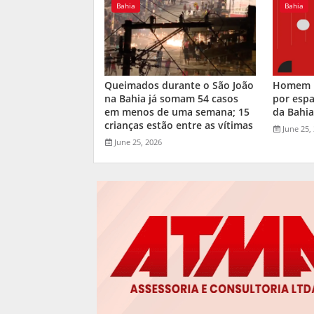
Bahia
Bahia
Queimados durante o São João
Homem m
na Bahia já somam 54 casos
por espa
em menos de uma semana; 15
da Bahi
crianças estão entre as vítimas
June 25,
June 25, 2026