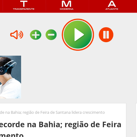
e na Bahia; região de Feira de Santana lidera crescimento
ecorde na Bahia; região de Feira
imento