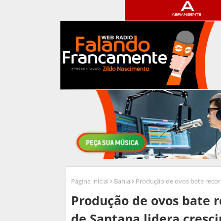
Página inicial
Bahia
Produção de ovos bate record
Produção de ovos bate r
de Santana lidera cresc