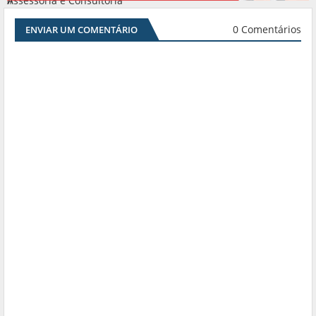
Assessoria e Consultoria
#
0 Comentários
ENVIAR UM COMENTÁRIO