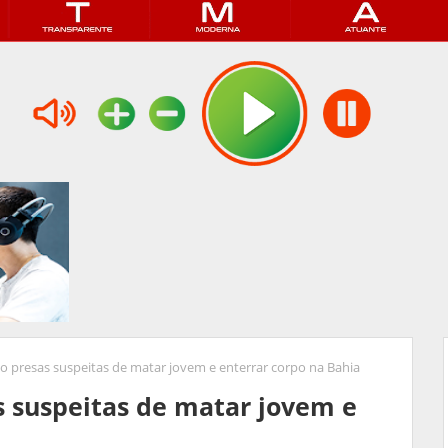
o presas suspeitas de matar jovem e enterrar corpo na Bahia
s suspeitas de matar jovem e