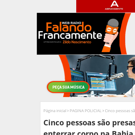
Página inicial
PAGINA POLICIAL
Cinco pessoas sã
Cinco pessoas são presa
enterrar corpo na Bahia