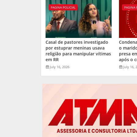
PAGINA POLICIAL
PAGINA 
Casal de pastores investigado
Condena
por estuprar meninas usava
o marid
religião para manipular vítimas
presa e
em RR
após o c
July 16, 2026
July 16, 