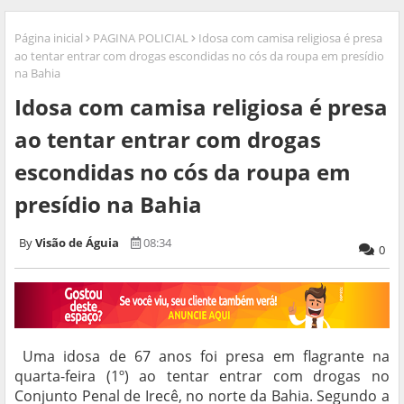
Página inicial
PAGINA POLICIAL
Idosa com camisa religiosa é presa
ao tentar entrar com drogas escondidas no cós da roupa em presídio
na Bahia
Idosa com camisa religiosa é presa
ao tentar entrar com drogas
escondidas no cós da roupa em
presídio na Bahia
Visão de Águia
08:34
0
Uma idosa de 67 anos foi presa em flagrante na
quarta-feira (1º) ao tentar entrar com drogas no
Conjunto Penal de Irecê, no norte da Bahia. Segundo a