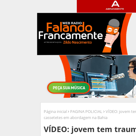
Página inicial
PAGINA POLICIAL
VÍDEO: jovem te
cassetetes em abordagem na Bahia
VÍDEO: jovem tem traum