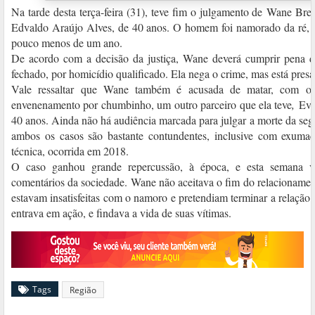
Na tarde desta terça-feira (31), teve fim o julgamento de Wane Bre
Edvaldo Araújo Alves, de 40 anos. O homem foi namorado da ré, 
pouco menos de um ano.
De acordo com a decisão da justiça, Wane deverá cumprir pena d
fechado, por homicídio qualificado. Ela nega o crime, mas está pres
Vale ressaltar que Wane também é acusada de matar, com
envenenamento por chumbinho, um outro parceiro que ela teve
,
Eva
40 anos. Ainda não há audiência marcada para julgar a morte da se
ambos os casos são bastante contundentes, inclusive com exuma
técnica, ocorrida em 2018.
O caso ganhou grande repercussão, à época, e esta semana vo
comentários da sociedade. Wane não aceitava o fim do relacionamen
estavam insatisfeitas com o namoro e pretendiam terminar a relaçã
entrava em ação, e findava a vida de suas vítimas.
Tags
Região