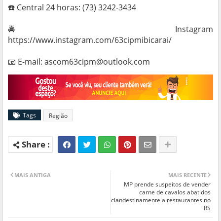
☎️ Central 24 horas: (73) 3242-3434
🚔 Instagram
https://www.instagram.com/63cipmibicarai/
📧 E-mail: ascom63cipm@outlook.com
Tags
Região
MAIS ANTIGA
MAIS RECENTE
MP prende suspeitos de vender
carne de cavalos abatidos
clandestinamente a restaurantes no
RS