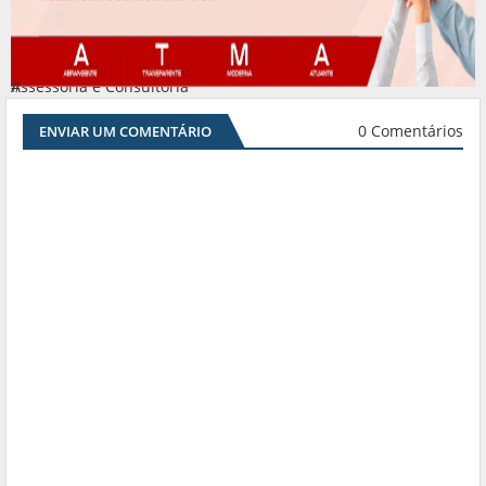
Assessoria e Consultoria
#
0 Comentários
ENVIAR UM COMENTÁRIO