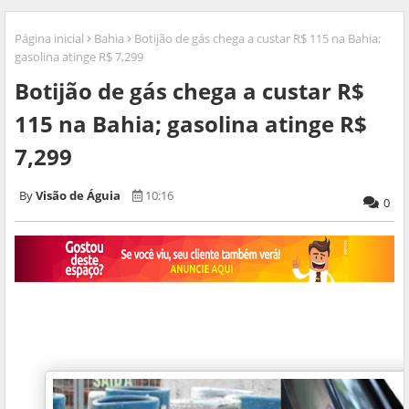
Página inicial
Bahia
Botijão de gás chega a custar R$ 115 na Bahia;
gasolina atinge R$ 7,299
Botijão de gás chega a custar R$
115 na Bahia; gasolina atinge R$
7,299
Visão de Águia
10:16
0