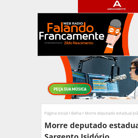
Página inicial
Bahia
Morre deputado estadual João 
Morre deputado estadual 
Sargento Isidório