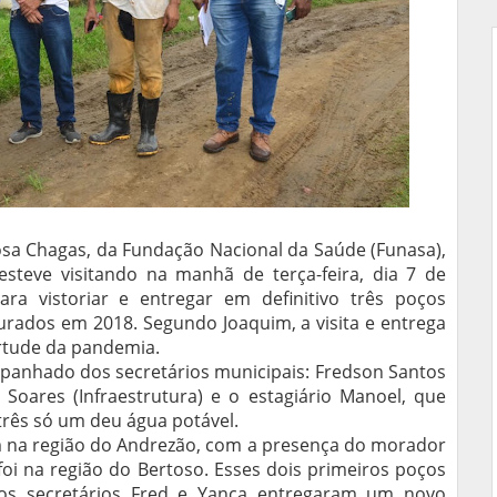
osa Chagas, da Fundação Nacional da Saúde (Funasa),
esteve visitando na manhã de terça-feira, dia 7 de
ara vistoriar e entregar em definitivo três poços
furados em 2018. Segundo Joaquim, a visita e entrega
rtude da pandemia.
panhado dos secretários municipais: Fredson Santos
 Soares (Infraestrutura) e o estagiário Manoel, que
 três só um deu água potável.
am na região do Andrezão, com a presença do morador
oi na região do Bertoso. Esses dois primeiros poços
s secretários Fred e Yanca entregaram um novo