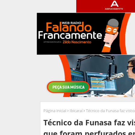
Página inicial
Ibicaraí
Técnico da Funasa faz visto
Técnico da Funasa faz vi
que foram perfurados em