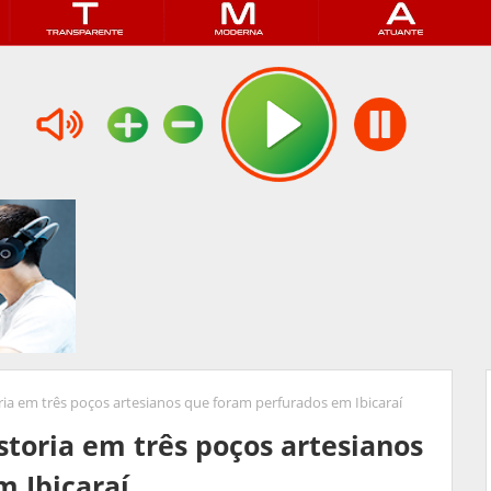
ria em três poços artesianos que foram perfurados em Ibicaraí
storia em três poços artesianos
 Ibicaraí