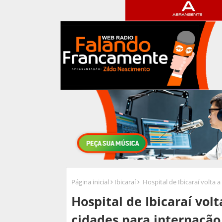
Página inicial
Ibicaraí
Hospital de Ibicaraí volta 
Hospital de Ibicaraí vol
cidades para internação