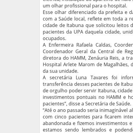
um olhar profissional para o hospital.
Esse olhar diferenciado da prefeita e 
com a Saúde local, reflete em toda a r
cidade de Itabuna que solicitou leitos
pacientes da UPA daquela cidade, unid
ocupados.
A Enfermeira Rafaela Caldas, Coord
Coordenador Geral da Central de Regu
diretora do HAMM, Zenáuria Reis, a tr
Hospital Arlete Marom de Magalhães, 
da sua unidade.
A secretária Luna Tavares foi info
transferência desses pacientes de Itabu
de orgulho poder servir Itabuna, cidad
investimentos pontuais no HAMM e hoj
pacientes”, disse a Secretária de Saúde.
“Até o ano passado seria inimaginável a
com cinco pacientes para ficarem inte
abandonada e fizemos investimentos e 
estamos sendo lembrados e podendo