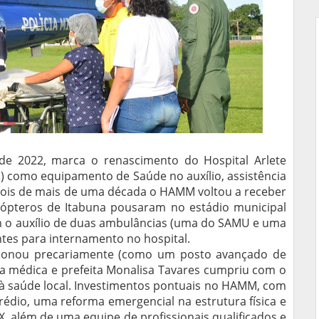
 de 2022, marca o renascimento do Hospital Arlete
 como equipamento de Saúde no auxílio, assistência
ois de mais de uma década o HAMM voltou a receber
icópteros de Itabuna pousaram no estádio municipal
m o auxílio de duas ambulâncias (uma do SAMU e uma
es para internamento no hospital.
ncionou precariamente (como um posto avançado de
 médica e prefeita Monalisa Tavares cumpriu com o
 à saúde local. Investimentos pontuais no HAMM, com
édio, uma reforma emergencial na estrutura física e
 X, além de uma equipe de profissionais qualificados e