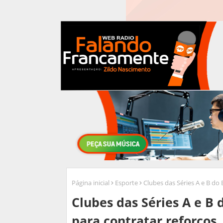
Página inicial
Esporte
Clubes das Séries A e B do 
Clubes das Séries A e B 
para contratar reforços