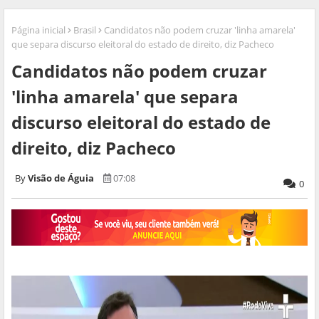
Página inicial
Brasil
Candidatos não podem cruzar 'linha amarela'
que separa discurso eleitoral do estado de direito, diz Pacheco
Candidatos não podem cruzar
'linha amarela' que separa
discurso eleitoral do estado de
direito, diz Pacheco
Visão de Águia
07:08
0