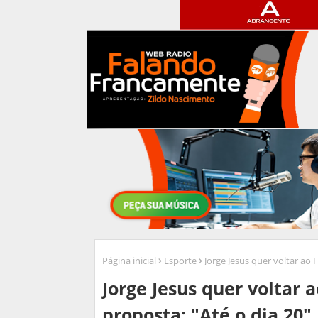
Página inicial
Esporte
Jorge Jesus quer voltar ao 
Jorge Jesus quer voltar 
proposta: "Até o dia 20"