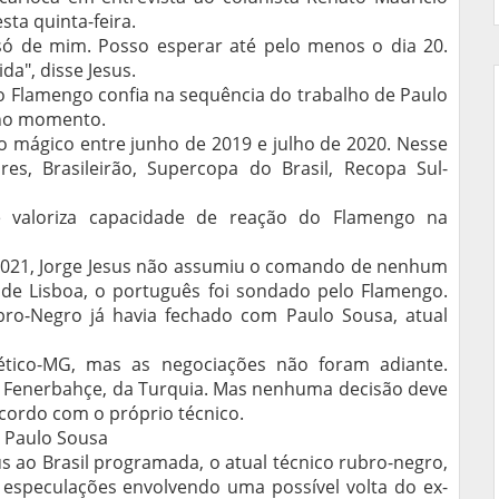
ta quinta-feira.
só de mim. Posso esperar até pelo menos o dia 20.
da", disse Jesus.
do Flamengo confia na sequência do trabalho de Paulo
 no momento.
o mágico entre junho de 2019 e julho de 2020. Nesse
es, Brasileirão, Supercopa do Brasil, Recopa Sul-
e valoriza capacidade de reação do Flamengo na
 2021, Jorge Jesus não assumiu o comando de nenhum
 de Lisboa, o português foi sondado pelo Flamengo.
o-Negro já havia fechado com Paulo Sousa, atual
lético-MG, mas as negociações não foram adiante.
o Fenerbahçe, da Turquia. Mas nenhuma decisão deve
acordo com o próprio técnico.
a Paulo Sousa
us ao Brasil programada, o atual técnico rubro-negro,
 especulações envolvendo uma possível volta do ex-