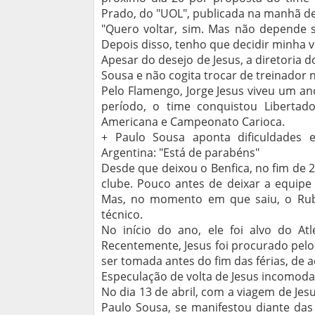
Prado, do "UOL", publicada na manhã des
"Quero voltar, sim. Mas não depende 
Depois disso, tenho que decidir minha vi
Apesar do desejo de Jesus, a diretoria 
Sousa e não cogita trocar de treinador
Pelo Flamengo, Jorge Jesus viveu um an
período, o time conquistou Libertador
Americana e Campeonato Carioca.
+ Paulo Sousa aponta dificuldades 
Argentina: "Está de parabéns"
Desde que deixou o Benfica, no fim de
clube. Pouco antes de deixar a equipe
Mas, no momento em que saiu, o Rubr
técnico.
No início do ano, ele foi alvo do At
Recentemente, Jesus foi procurado pel
ser tomada antes do fim das férias, de 
Especulação de volta de Jesus incomod
No dia 13 de abril, com a viagem de Jes
Paulo Sousa, se manifestou diante das