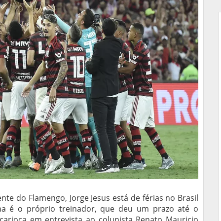
te do Flamengo, Jorge Jesus está de férias no Brasil
ma é o próprio treinador, que deu um prazo até o
arioca em entrevista ao colunista Renato Mauricio