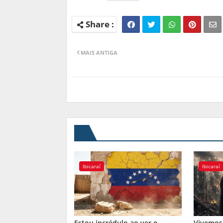
MAIS ANTIGA
Ibicaraí
Ibicaraí
Estou incrédulo ao ver o
Vivemos