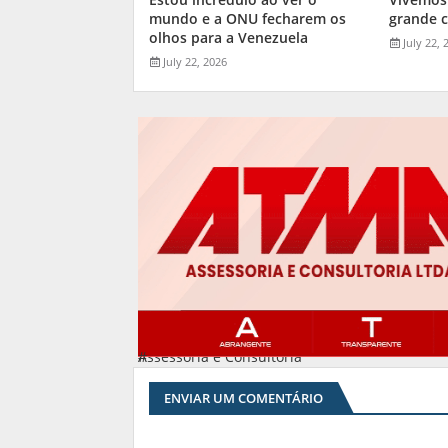
mundo e a ONU fecharem os
grande 
olhos para a Venezuela
July 22, 
July 22, 2026
Assessoria e Consultoria
#
ENVIAR UM COMENTÁRIO