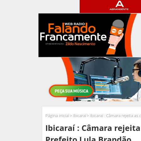
Página inicial
Ibicaraí
Ibicaraí : Câmara rejeita a
Ibicaraí : Câmara rejeit
Prefeito Lula Brandão