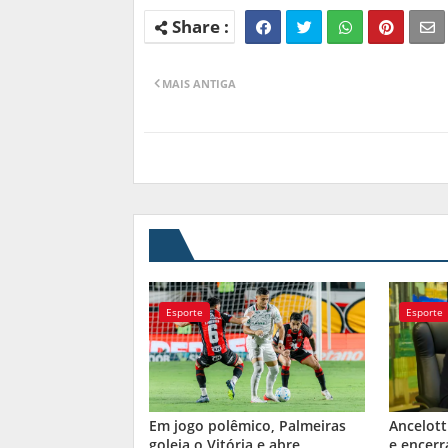
MAIS ANTIGA
Esporte
Esporte
Em jogo polêmico, Palmeiras
Ancelott
goleia o Vitória e abre
e encerr