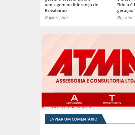
vantagem na liderança do
"Ideia é
Brasileirão
geração
July 30, 2026
July 30, 
Assessoria e Consultoria
#
ENVIAR UM COMENTÁRIO