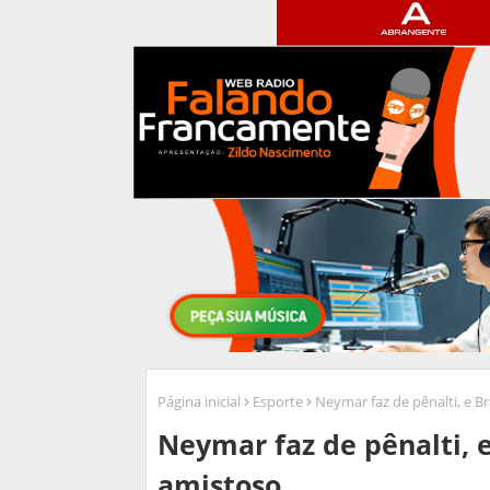
Página inicial
Esporte
Neymar faz de pênalti, e B
Neymar faz de pênalti, 
amistoso