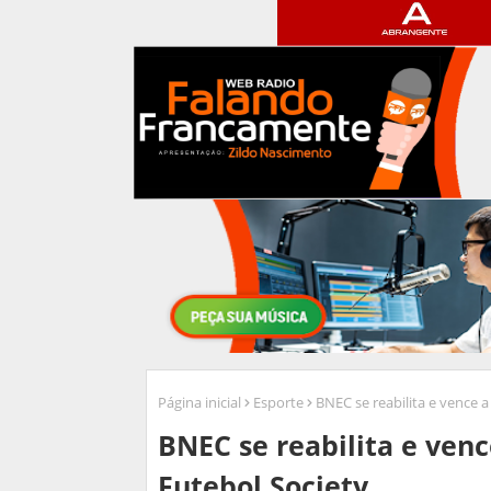
Página inicial
Esporte
BNEC se reabilita e vence a
BNEC se reabilita e venc
Futebol Society