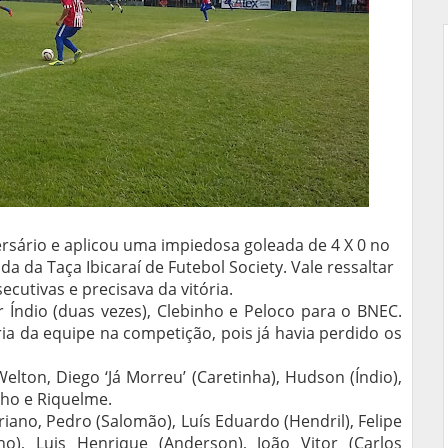
ário e aplicou uma impiedosa goleada de 4 X 0 no
ada da Taça Ibicaraí de Futebol Society. Vale ressaltar
cutivas e precisava da vitória.
 Índio (duas vezes), Clebinho e Peloco para o BNEC.
ia da equipe na competição, pois já havia perdido os
lton, Diego ‘Já Morreu’ (Caretinha), Hudson (Índio),
inho e Riquelme.
iano, Pedro (Salomão), Luís Eduardo (Hendril), Felipe
ho), Luis Henrique (Anderson), João Vitor (Carlos