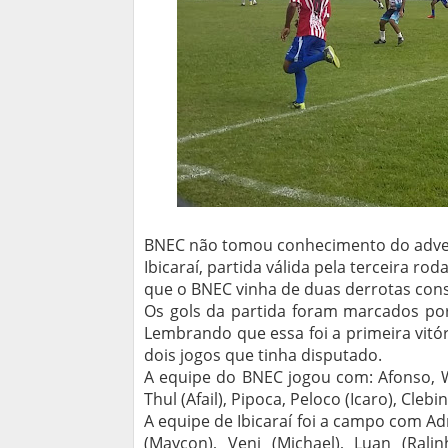
BNEC não tomou conhecimento do advers
Ibicaraí, partida válida pela terceira rod
que o BNEC vinha de duas derrotas conse
Os gols da partida foram marcados por
Lembrando que essa foi a primeira vitór
dois jogos que tinha disputado.
A equipe do BNEC jogou com: Afonso, We
Thul (Afail), Pipoca, Peloco (Icaro), Cleb
A equipe de Ibicaraí foi a campo com Adr
(Maycon), Veni (Michael), Luan (Ralin