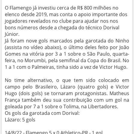
O Flamengo já investiu cerca de R$ 800 milhões no
elenco desde 2019, mas conta o apoio importante dos
jogadores revelados no clube para ajudar nos nos
bons números desde a chegada do técnico Dorival
Júnior.
Já foram nove gols marcados pela garotada do Ninho
(assista no vídeo abaixo), o último deles feito por João
Gomes na vitória por 3 a 1 sobre o São Paulo, quarta-
feira, no Morumbi, pela semifinal da Copa do Brasil. No
1 a 1 com o Palmeiras, tinha sido a vez de Victor Hugo.
No time alternativo, o que tem sido colocado em
campo pelo Brasileiro, Lázaro (quatro gols) e Victor
Hugo (dois gols) se tornaram protagonistas. Matheus
França também deu sua contribuição com um gol na
goleada por 7 a 1 sobre o Tolima, na Libertadores.
Os gols da garotada com Dorival:
Lázaro: 5 gols
14/8/22 - Flamengo 5 x 0 Athletico-PR - 1 gol