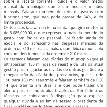
sobre a receita corrente líquida e o valor médio
mensal do município, que é em média 6 milhões
mensais. Falaram também do teto de gastos com
funcionalismo, que não pode passar de 54%, e do
limite prudencial.
Os técnicos falaram da folha bruta, que gira em torno
de 3.685,000,00, o que representa mais da metade do
gasto com índice de pessoal. Foi falado ainda do
eSocial e do acréscimo nas despesas mensais da
ordem de 810 mil reais a mais, o que deixa o município
com um déficit mensal da ordem de 210 mil reais.
Os técnicos falaram das dívidas do município (que já
ultrapassam 150 milhões de reais) e da luta da atual
gestão para negociar as dívidas de outras gestões e a
renegociação da dívida dos precatórios, que caiu de
190 para 103 mil reais/mês e falaram também da PEC
14 que tramita em Brasília e que pode trazer um
alento para os municípios brasileiros. Por último os
técnicos se colocaram à disposição para explicar
qualquer dúvida e ao fim da sessão o presidente da
Casa, o edil Leonardo Alves, encerrou a sessão.