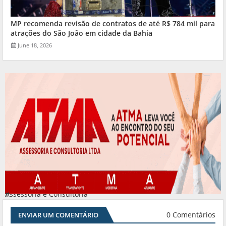
MP recomenda revisão de contratos de até R$ 784 mil para
atrações do São João em cidade da Bahia
June 18, 2026
Assessoria e Consultoria
#
0 Comentários
ENVIAR UM COMENTÁRIO