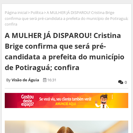
Página inicial
Política
A MULHER JÁ DISPAROU! Cristina Brige
confirma que será pré-candidata a prefeita do município de Potiraguá;
confira
A MULHER JÁ DISPAROU! Cristina
Brige confirma que será pré-
candidata a prefeita do município
de Potiraguá; confira
Visão de Águia
16:31
0