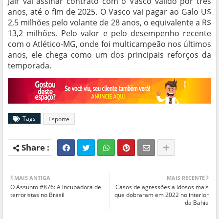
Jair vai assinar contrato com o Vasco válido por três
anos, até o fim de 2025. O Vasco vai pagar ao Galo U$
2,5 milhões pelo volante de 28 anos, o equivalente a R$
13,2 milhões. Pelo valor e pelo desempenho recente
com o Atlético-MG, onde foi multicampeão nos últimos
anos, ele chega como um dos principais reforços da
temporada.
Tags
Esporte
MAIS ANTIGA
MAIS RECENTE
O Assunto #876: A incubadora de
Casos de agressões a idosos mais
terroristas no Brasil
que dobraram em 2022 no interior
da Bahia