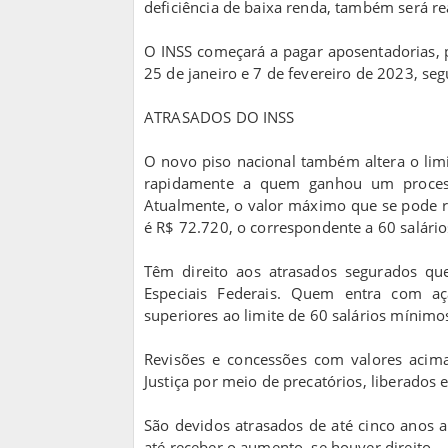
deficiência de baixa renda, também será r
O INSS começará a pagar aposentadorias, 
25 de janeiro e 7 de fevereiro de 2023, s
ATRASADOS DO INSS
O novo piso nacional também altera o limi
rapidamente a quem ganhou um processo
Atualmente, o valor máximo que se pode r
é R$ 72.720, o correspondente a 60 salári
Têm direito aos atrasados segurados que
Especiais Federais. Quem entra com a
superiores ao limite de 60 salários mínimo
Revisões e concessões com valores acima
Justiça por meio de precatórios, liberados 
São devidos atrasados de até cinco anos 
até receber o aumento, se houver direito.