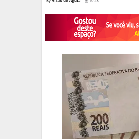
Visão de Águia
10:28