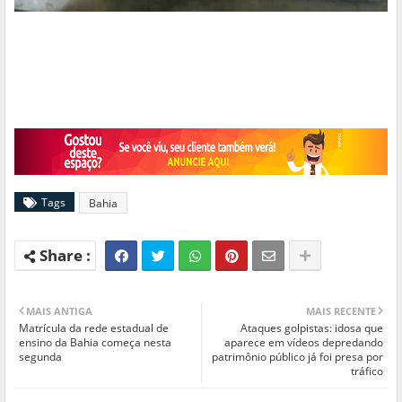
https://g1.globo.com/es/espirito-
santo/noticia/2023/01/15/video-mostra-momento-da-
colisao-entre-carreta-e-carro-que-matou-pais-e-4-filhos-na-
br-101-no-espirito-santo.ghtml
Tags
Bahia
MAIS ANTIGA
MAIS RECENTE
Matrícula da rede estadual de
Ataques golpistas: idosa que
ensino da Bahia começa nesta
aparece em vídeos depredando
segunda
patrimônio público já foi presa por
tráfico