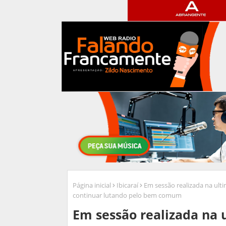
Página inicial
Ibicaraí
Em sessão realizada na ulti
continuar lutando pelo bem comum
Em sessão realizada na 