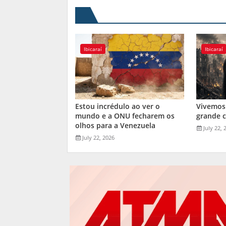
Ibicaraí
Ibicaraí
Estou incrédulo ao ver o
Vivemos
mundo e a ONU fecharem os
grande 
olhos para a Venezuela
July 22, 
July 22, 2026