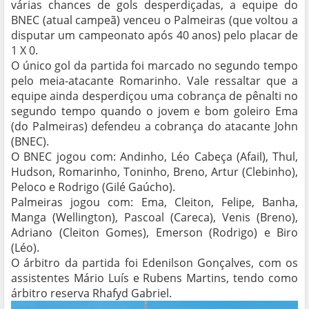
várias chances de gols desperdiçadas, a equipe do
BNEC (atual campeã) venceu o Palmeiras (que voltou a
disputar um campeonato após 40 anos) pelo placar de
1 X 0.
O único gol da partida foi marcado no segundo tempo
pelo meia-atacante Romarinho. Vale ressaltar que a
equipe ainda desperdiçou uma cobrança de pênalti no
segundo tempo quando o jovem e bom goleiro Ema
(do Palmeiras) defendeu a cobrança do atacante John
(BNEC).
O BNEC jogou com: Andinho, Léo Cabeça (Afail), Thul,
Hudson, Romarinho, Toninho, Breno, Artur (Clebinho),
Peloco e Rodrigo (Gilé Gaúcho).
Palmeiras jogou com: Ema, Cleiton, Felipe, Banha,
Manga (Wellington), Pascoal (Careca), Venis (Breno),
Adriano (Cleiton Gomes), Emerson (Rodrigo) e Biro
(Léo).
O árbitro da partida foi Edenilson Gonçalves, com os
assistentes Mário Luís e Rubens Martins, tendo como
árbitro reserva Rhafyd Gabriel.