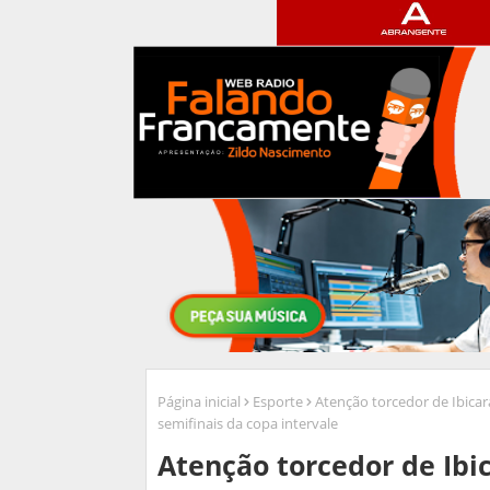
Página inicial
Esporte
Atenção torcedor de Ibicar
semifinais da copa intervale
Atenção torcedor de Ibic