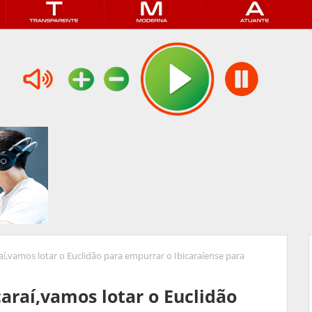
aí,vamos lotar o Euclidão para empurrar o Ibicaraíense para
araí,vamos lotar o Euclidão