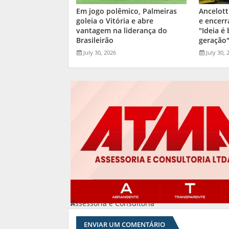
Em jogo polêmico, Palmeiras
Ancelott
goleia o Vitória e abre
e encerr
vantagem na liderança do
"Ideia é
Brasileirão
geração
July 30, 2026
July 30, 
Assessoria e Consultoria
#
ENVIAR UM COMENTÁRIO