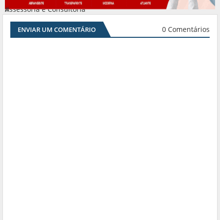
Assessoria e Consultoria
#
0 Comentários
ENVIAR UM COMENTÁRIO