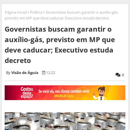
Página inicial
Política
Governistas buscam garantir o auxílio-gás,
previsto em MP que deve caducar; Executivo estuda decreto
Governistas buscam garantir o
auxílio-gás, previsto em MP que
deve caducar; Executivo estuda
decreto
Visão de Águia
12:22
0