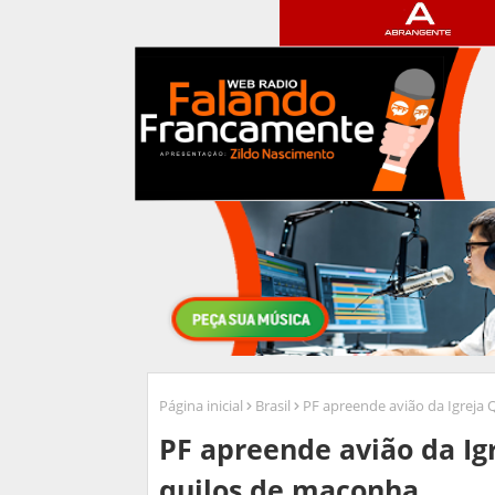
Página inicial
Brasil
PF apreende avião da Igreja
PF apreende avião da I
quilos de maconha