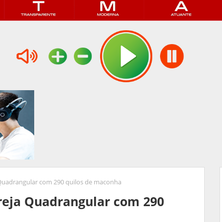
 Quadrangular com 290 quilos de maconha
greja Quadrangular com 290