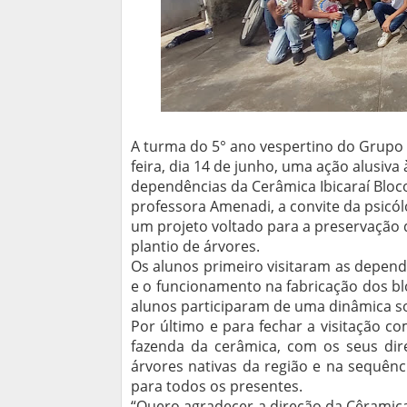
A turma do 5° ano vespertino do Grupo 
feira, dia 14 de junho, uma ação alusiv
dependências da Cerâmica Ibicaraí Bloc
professora Amenadi, a convite da psicól
um projeto voltado para a preservação
plantio de árvores.
Os alunos primeiro visitaram as depend
e o funcionamento na fabricação dos b
alunos participaram de uma dinâmica s
Por último e para fechar a visitação c
fazenda da cerâmica, com os seus dir
árvores nativas da região e na sequên
para todos os presentes.
“Quero agradecer a direção da Cêramica,