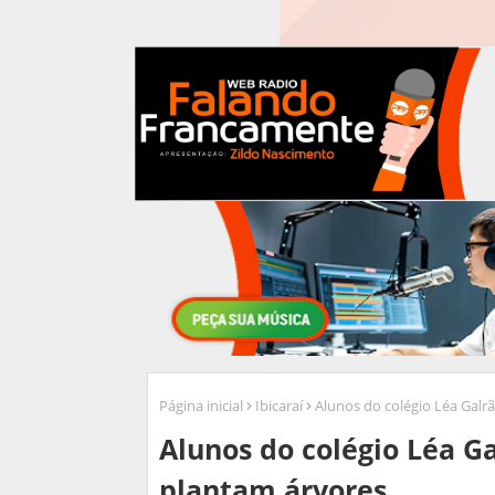
Página inicial
Ibicaraí
Alunos do colégio Léa Galrã
Alunos do colégio Léa Ga
plantam árvores