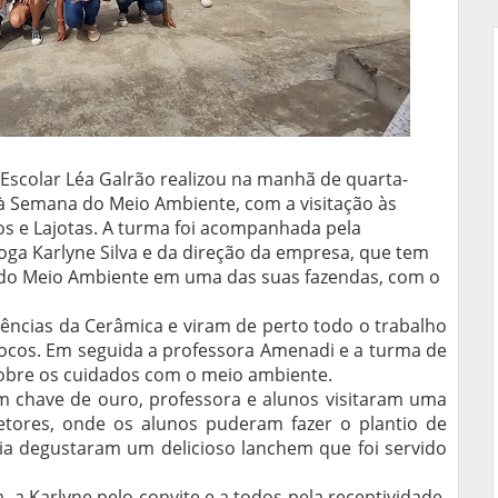
Escolar Léa Galrão realizou na manhã de quarta-
a à Semana do Meio Ambiente, com a visitação às
os e Lajotas. A turma foi acompanhada pela
oga Karlyne Silva e da direção da empresa, que tem
 do Meio Ambiente em uma das suas fazendas, com o
ências da Cerâmica e viram de perto todo o trabalho
locos. Em seguida a professora Amenadi e a turma de
obre os cuidados com o meio ambiente.
om chave de ouro, professora e alunos visitaram uma
etores, onde os alunos puderam fazer o plantio de
cia degustaram um delicioso lanchem que foi servido
 a Karlyne pelo convite e a todos pela receptividade.