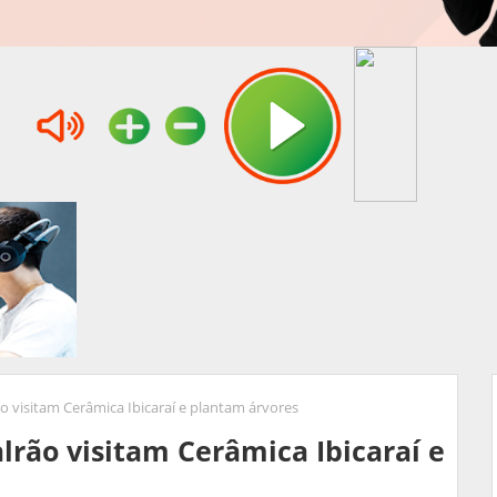
o visitam Cerâmica Ibicaraí e plantam árvores
lrão visitam Cerâmica Ibicaraí e