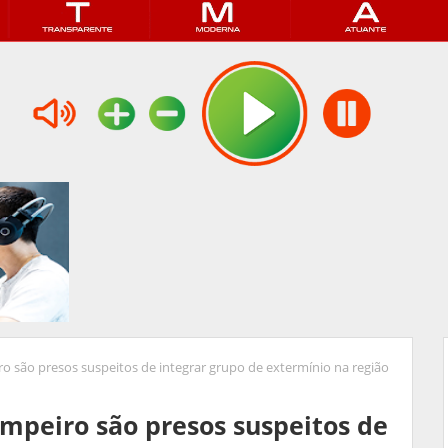
iro são presos suspeitos de integrar grupo de extermínio na região
impeiro são presos suspeitos de