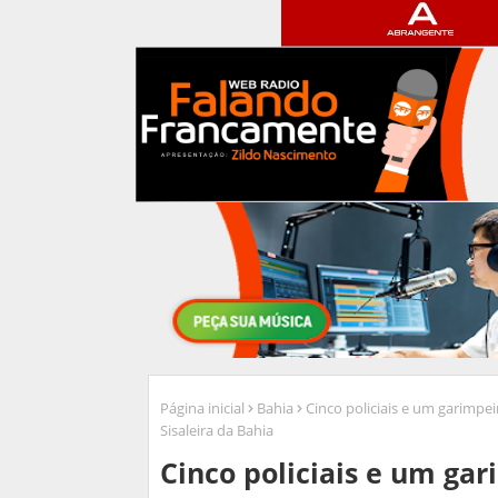
Página inicial
Bahia
Cinco policiais e um garimpe
Sisaleira da Bahia
Cinco policiais e um gar