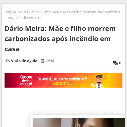
Página inicial
Bahia
Dário Meira: Mãe e filho morrem carbonizados
após incêndio em casa
Dário Meira: Mãe e filho morrem
carbonizados após incêndio em
casa
Visão de Águia
12:36
0