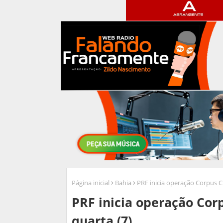
Página inicial
Bahia
PRF inicia operação Corpus Ch
PRF inicia operação Corp
quarta (7)