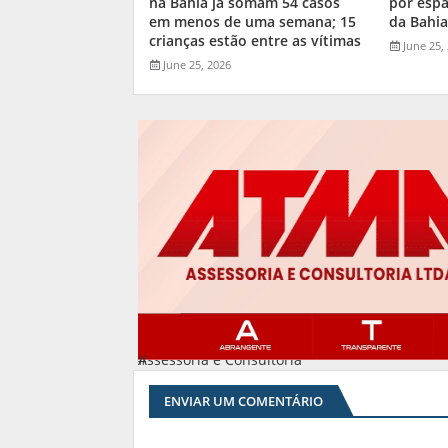
na Bahia já somam 54 casos
por espa
em menos de uma semana; 15
da Bahi
crianças estão entre as vítimas
June 25,
June 25, 2026
Assessoria e Consultoria
#
ENVIAR UM COMENTÁRIO